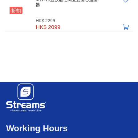
器
折扣
HK$ 2299
HK$ 2099
Working Hours