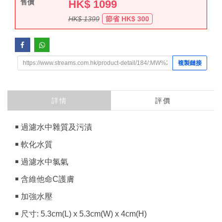
售價
HK$
1099
HK$ 1399
節省 HK$ 300
複製鏈接
詳情
評價
￭ 過濾水中雜質及污漬
￭ 軟化水質
￭ 過濾水中氯氣
￭ 含維他命C護膚
￭ 加強水壓
￭ 尺寸: 5.3cm(L) x 5.3cm(W) x 4cm(H)