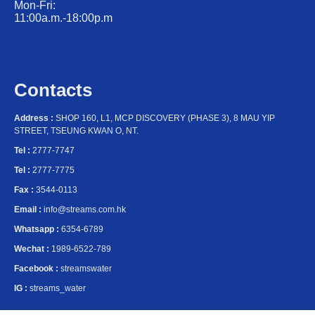
Mon-Fri:
11:00a.m.-18:00p.m
Contacts
Address :
SHOP 160, L1, MCP DISCOVERY (PHASE 3), 8 MAU YIP
STREET, TSEUNG KWAN O, NT.
Tel :
2777-7747
Tel :
2777-7775
Fax :
3544-0113
Email :
info@streams.com.hk
Whatsapp :
6354-6789
Wechat :
1989-6522-789
Facebook :
streamswater
IG :
streams_water