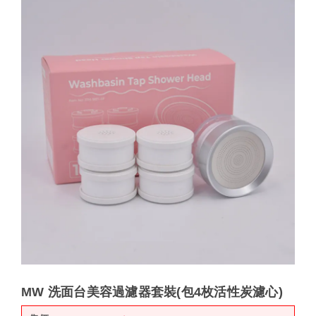
MW 洗面台美容過濾器套裝(包4枚活性炭濾心)