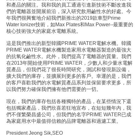
和產品的關注。我和我的員工通過引進新技術不斷改進我
們的電離器並開展前沿，深入研究飲用鹼性水的好處。今
年我們很興奮地介紹我們新推出的2019款車型Prime
Water Ionizer技術，如Max Plates和Max Power--最重要的
核心技術強大的家庭水電離系統。
這是我們推出的新型韓國PRIME WATER電解水機。韓國
PRIME WATER電解水機製造家用水電離器製造的最強大
的抗氧化鹼性水。此外，我們提高了電離器的質量。我們
在2013年開始使用PRIME WATER，少數人和少量水電解
質產品，但我們花了很長時間研究，測試和發現新設備，
擴大我們的庫存，並擴展到更多的客戶。幸運的是，我們
的客戶喜歡我們的水電解質產品系列並保留要求更多，所
以我們努力確保我們擁有他們需要的一切。
現在，我們的庫存包括各種獨特的產品，在某些情況下還
包括獨家產品，我們欣喜若狂地宣布，在短短幾年內，我
們不僅繁榮昌盛公司，但我們的名字PRIME WATER已成
為家庭用水中最值得信賴的品牌電離器和過濾工業。
President Jeong Sik,SEO