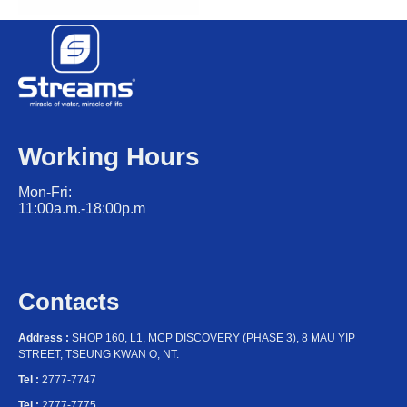
Working Hours
Mon-Fri:
11:00a.m.-18:00p.m
Contacts
Address :
SHOP 160, L1, MCP DISCOVERY (PHASE 3), 8 MAU YIP
STREET, TSEUNG KWAN O, NT.
Tel :
2777-7747
Tel :
2777-7775