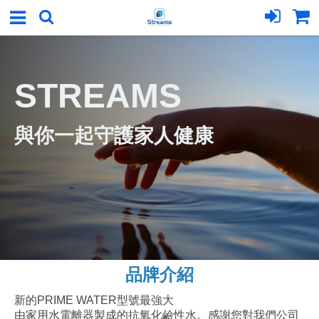
STREAMS
與你一起守護家人健康
品牌介紹
新的PRIME WATER型號最強大
由家用水電離器製成的抗氧化鹼性水。感謝您對我們公司