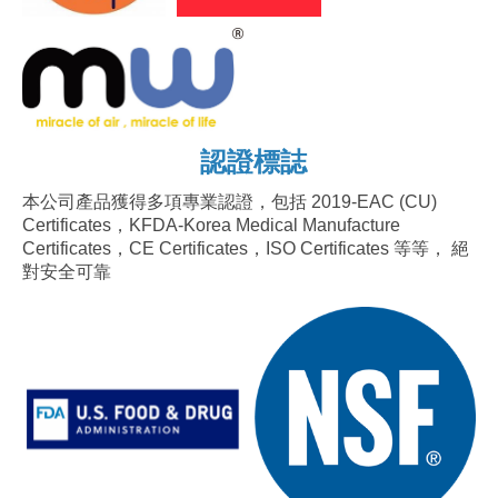
認證標誌
本公司產品獲得多項專業認證，包括 2019-EAC (CU)
Certificates，KFDA-Korea Medical Manufacture
Certificates，CE Certificates，ISO Certificates 等等， 絕
對安全可靠