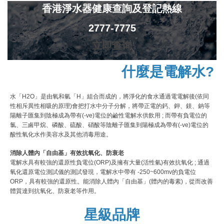
香港淨水器健康查詢及登記熱線
2777-7775
立即查询
什麼是電解水?
水「H2O」是由氧和氫「H」組合而成的，將淨化的食水通過電電解後(依同
性相斥異性相吸的原理)會把打水中分子分解，將帶正電的鈣、鉀、鎂、鈉等
陽離子匯集到陰極成為帶有(-ve)電位的鹼性電解水供飲用 ; 而帶有負電位的
氯、三鹵甲烷、磷酸、硫酸、硝酸等陰離子匯集到陽極成為帶有(-ve)電位的
酸性氧化水作美容水及其他消毒用途。
消除人體內「自由基」有效抗氧化、防衰老
電解水具有較強的還原性負電位(ORP)及擁有大量(活性氫)有效抗氧化 ; 通過
氧化還原電位測試儀的測試發現，電解水中帶有 -250~600mv的負電位
ORP，具有較強的還原性。能消除人體內「自由基」(體內的毒素)，從而改善
體質達到抗氧化、防衰老等作用。
星級品牌