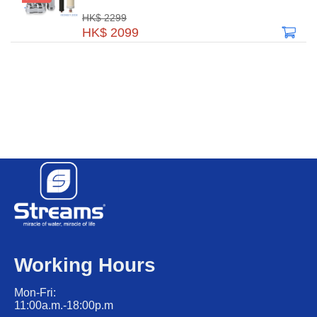
HK$ 2299
HK$ 2099
Working Hours
Mon-Fri:
11:00a.m.-18:00p.m