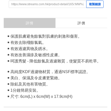
複製鏈接
詳情
評價
￭ 保護肌膚避免餘氯對肌膚的刺激和傷害。
￭ 有效去除殘餘氯氣。
￭ 有效過濾異物及銹水。
￭ 有效改善濕疹及敏感性皮膚。
￭ 呵護秀髮 - 降低餘氯及過濾雜質，使髮質不易乾旱。
￭ 高純度KDF過濾物材質，通過NSF標準認證。
￭ 美白、保濕及令皮膚更緊緻。
￭ 除鉛及其他有害物質。
￭ 1分鐘簡易安裝。
￭ 尺寸: 6cm(L) x 6cm(W) x 17.9cm(H)