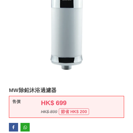
MW除鉛沐浴過濾器
售價
HK$
699
HK$ 899
節省 HK$ 200