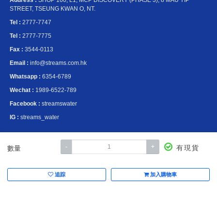
Address :
SHOP 160, L1, MCP DISCOVERY (PHASE 3), 8 MAU YIP
STREET, TSEUNG KWAN O, NT.
Tel :
2777-7747
Tel :
2777-7775
Fax :
3544-0113
Email :
info@streams.com.hk
Whatsapp :
6354-6789
Wechat :
1989-6522-789
Facebook :
streamswater
IG :
streams_water
淼生活365有限公司成立以來，我們的目標從來沒有改變－給我們的家庭及顧客一個乾淨安全的飲用水。
我們嚴格把關產品製造，提供最好的品質給我們的顧客。
-
+
有現貨
數量
我們最希望能令你及家人明白預防醫學知識的重要性，如每日透過飲用電解還原水幫身體做預防，能有效減低症狀的
機會，
追踪
加入購物車
從而令您們有真正的健康及快樂，達至真正miracle of water,miracle of life。
本系統由
提供
© Copyright 2026
www.posify.me