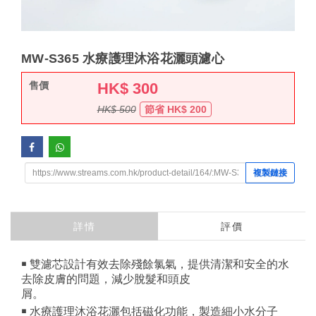
MW-S365 水療護理沐浴花灑頭濾心
售價
HK$
300
HK$ 500
節省 HK$ 200
複製鏈接
詳情
評價
￭ 雙濾芯設計有效去除殘餘氯氣，提供清潔和安全的水
去除皮膚的問題，減少脫髮和頭皮
屑。
￭ 水療護理沐浴花灑包括磁化功能，製造細小水分子