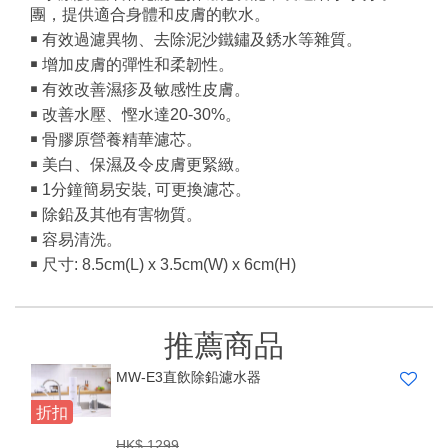
團，提供適合身體和皮膚的軟水。
￭ 有效過濾異物、去除泥沙鐵鏽及銹水等雜質。
￭ 增加皮膚的彈性和柔韌性。
￭ 有效改善濕疹及敏感性皮膚。
￭ 改善水壓、慳水達20-30%。
￭ 骨膠原營養精華濾芯。
￭ 美白、保濕及令皮膚更緊緻。
￭ 1分鐘簡易安裝, 可更換濾芯。
￭ 除鉛及其他有害物質。
￭ 容易清洗。
￭ 尺寸: 8.5cm(L) x 3.5cm(W) x 6cm(H)
推薦商品
MW-E3直飲除鉛濾水器
折扣
HK$ 1299