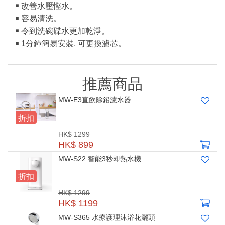
￭ 改善水壓慳水。
￭ 容易清洗。
￭ 令到洗碗碟水更加乾淨。
￭ 1分鐘簡易安裝, 可更換濾芯。
推薦商品
MW-E3直飲除鉛濾水器
折扣
HK$ 1299
HK$ 899
MW-S22 智能3秒即熱水機
折扣
HK$ 1299
HK$ 1199
MW-S365 水療護理沐浴花灑頭