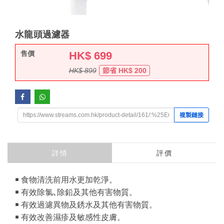
水龍頭過濾器
售價
HK$
699
HK$ 899
節省 HK$ 200
複製鏈接
詳情
評價
￭ 食物清洗前用水更加乾淨。
￭ 有效除氯､除鉛及其他有害物質。
￭ 有效過濾異物及銹水及其他有害物質。
￭ 有效改善濕疹及敏感性皮膚。