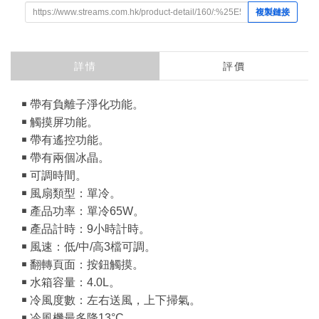
複製鏈接
詳情
評價
￭ 帶有負離子淨化功能。
￭ 觸摸屏功能。
￭ 帶有遙控功能。
￭ 帶有兩個冰晶。
￭ 可調時間。
￭ 風扇類型：單冷。
￭ 產品功率：單冷65W。
￭ 產品計時：9小時計時。
￭ 風速：低/中/高3檔可調。
￭ 翻轉頁面：按鈕觸摸。
￭ 水箱容量：4.0L。
￭ 冷風度數：左右送風，上下掃氣。
￭ 冷風機最多降13°C。