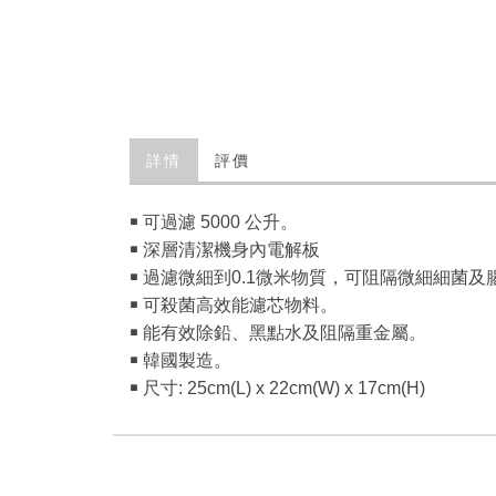
詳情
評價
￭ 可過濾 5000 公升。
￭ 深層清潔機身內電解板
￭ 過濾微細到0.1微米物質，可阻隔微細細菌及
￭ 可殺菌高效能濾芯物料。
￭ 能有效除鉛、黑點水及阻隔重金屬。
￭ 韓國製造。
￭ 尺寸: 25cm(L) x 22cm(W) x 17cm(H)