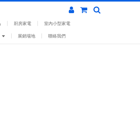
品
㕑房家電
室內小型家電
S
展銷場地
聯絡我們