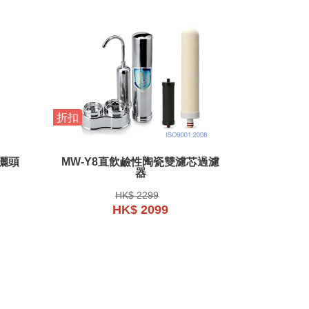
折扣
花灑頭
MW-Y8直飲鹼性陶瓷雙濾芯過濾
器
HK$ 2299
HK$ 2099