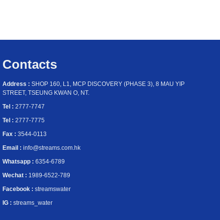
Contacts
Address :
SHOP 160, L1, MCP DISCOVERY (PHASE 3), 8 MAU YIP
STREET, TSEUNG KWAN O, NT.
Tel :
2777-7747
Tel :
2777-7775
Fax :
3544-0113
Email :
info@streams.com.hk
Whatsapp :
6354-6789
Wechat :
1989-6522-789
Facebook :
streamswater
IG :
streams_water