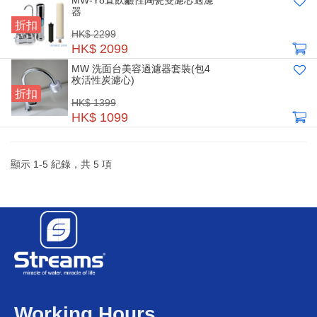
MW-Y8直飲鹼性陶瓷雙濾芯過濾
器
折扣
HK$ 2299
HK$ 2099
MW 洗面台美容過濾器套裝(包4
枚活性炭濾心)
折扣
HK$ 1399
HK$ 1099
顯示
1
-
5
紀錄，共
5
項
Working Hours