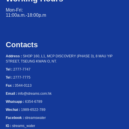
Mon-Fri:
11:00a.m.-18:00p.m
Contacts
Address :
SHOP 160, L1, MCP DISCOVERY (PHASE 3), 8 MAU YIP
STREET, TSEUNG KWAN O, NT.
Tel :
2777-7747
Tel :
2777-7775
Fax :
3544-0113
Email :
info@streams.com.hk
Whatsapp :
6354-6789
Wechat :
1989-6522-789
Facebook :
streamswater
IG :
streams_water