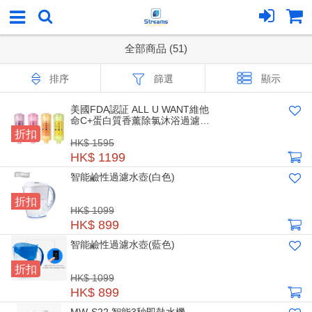
全部商品 (51)
排序
篩選
顯示
美國FDA認証 ALL U WANT維他
命C+蛋白質香薰除氯沐浴過濾器
折扣
4支套裝(4款味道各1)
HK$ 1595
HK$ 1199
智能鹼性過濾水壺(白色)
折扣
HK$ 1099
HK$ 899
智能鹼性過濾水壺(藍色)
折扣
HK$ 1099
HK$ 899