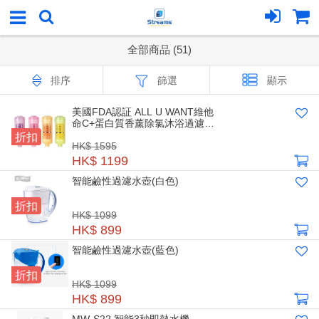
全部商品 (51)
排序
篩選
顯示
美國FDA認証 ALL U WANT維他
命C+蛋白質香薰除氯沐浴過濾器
折扣
4支套裝(4款味道各1)
HK$ 1595
HK$ 1199
智能鹼性過濾水壺(白色)
折扣
HK$ 1099
HK$ 899
智能鹼性過濾水壺(藍色)
折扣
HK$ 1099
HK$ 899